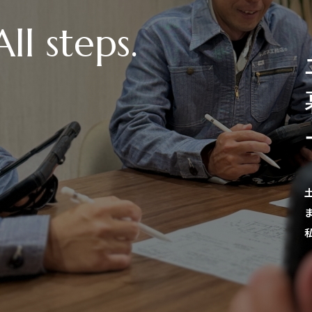
暮
サ
土地の
まで一
私たち