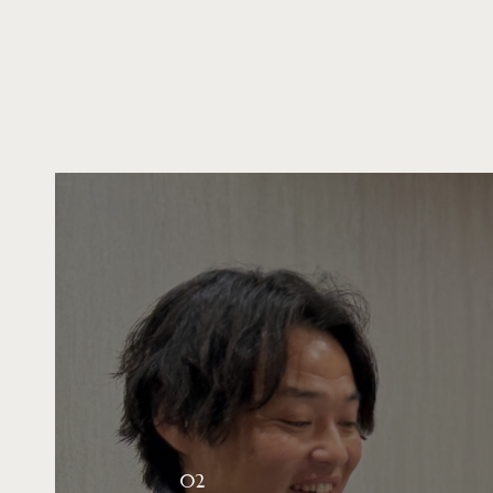
02
One team, Al