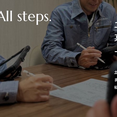
暮
サ
土地の
まで一
私たち