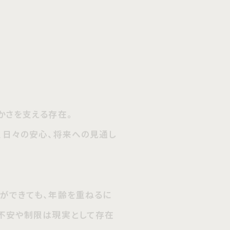
さを支える存在。
日々の安心、将来への見通し
できても、年齢を重ねるに
安や制限は現実として存在
払い、老後の不安定さ。