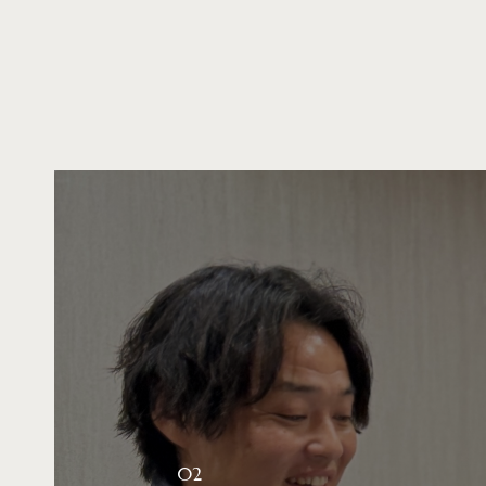
02
One team, Al